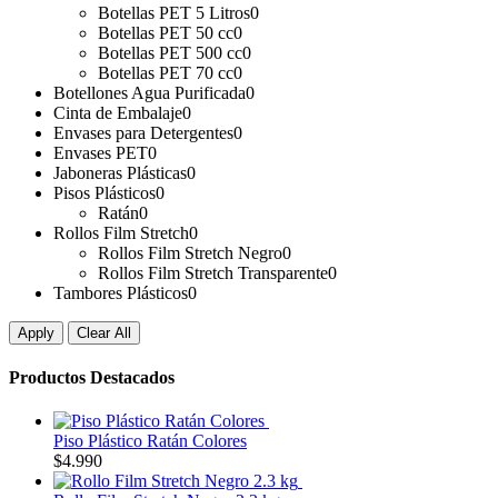
Botellas PET 5 Litros
0
Botellas PET 50 cc
0
Botellas PET 500 cc
0
Botellas PET 70 cc
0
Botellones Agua Purificada
0
Cinta de Embalaje
0
Envases para Detergentes
0
Envases PET
0
Jaboneras Plásticas
0
Pisos Plásticos
0
Ratán
0
Rollos Film Stretch
0
Rollos Film Stretch Negro
0
Rollos Film Stretch Transparente
0
Tambores Plásticos
0
Apply
Clear All
Productos Destacados
Piso Plástico Ratán Colores
$
4.990