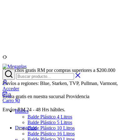
Despachos gratis RM por compras superiores a $200.000
Megaplas
Venta
de
Acceder
Envases
Envíos a regiones: Blue, Starken, TVP, Pullman, Varmont,
Plásticos
Acceder
por
0
Retira gratis en nuestra sucursal Providencia
Mayor
Carro
$
0
Envíos RM 24 - 48 Hrs hábiles.
Baldes
Balde Plástico 4 Litros
Balde Plástico 5 Litros
Despachos
Balde Plástico 10 Litros
Balde Plástico 16 Litros
Balde Plástico 20 Litros