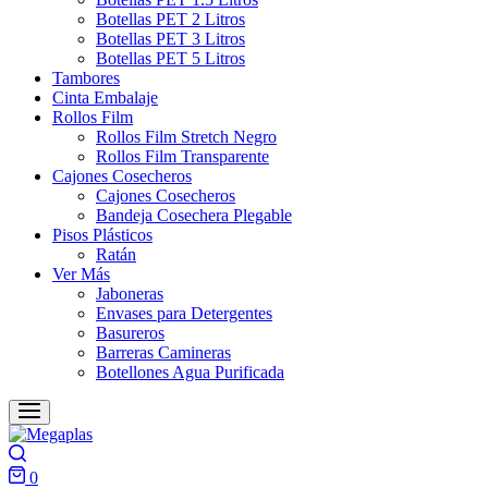
Botellas PET 2 Litros
Botellas PET 3 Litros
Botellas PET 5 Litros
Tambores
Cinta Embalaje
Rollos Film
Rollos Film Stretch Negro
Rollos Film Transparente
Cajones Cosecheros
Cajones Cosecheros
Bandeja Cosechera Plegable
Pisos Plásticos
Ratán
Ver Más
Jaboneras
Envases para Detergentes
Basureros
Barreras Camineras
Botellones Agua Purificada
Search
0