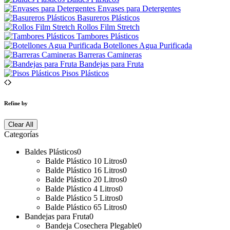
Envases para Detergentes
Basureros Plásticos
Rollos Film Stretch
Tambores Plásticos
Botellones Agua Purificada
Barreras Camineras
Bandejas para Fruta
Pisos Plásticos
Refine by
Clear All
Categorías
Baldes Plásticos
0
Balde Plástico 10 Litros
0
Balde Plástico 16 Litros
0
Balde Plástico 20 Litros
0
Balde Plástico 4 Litros
0
Balde Plástico 5 Litros
0
Balde Plástico 65 Litros
0
Bandejas para Fruta
0
Bandeja Cosechera Plegable
0