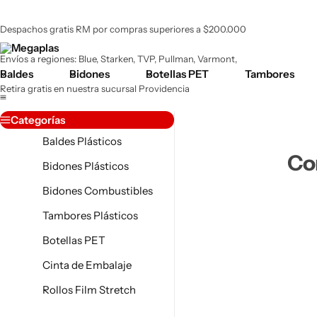
Despachos gratis RM por compras superiores a $200.000
Envíos a regiones: Blue, Starken, TVP, Pullman, Varmont,
Baldes
Bidones
Botellas PET
Tambores
Retira gratis en nuestra sucursal Providencia
Envíos RM 24 - 48 Hrs hábiles.
Categorías
Baldes Plásticos
Com
Bidones Plásticos
Bidones Combustibles
Tambores Plásticos
Botellas PET
Jaboneras
Cinta de Embalaje
Plásticas
Rollos Film Stretch
Botellas PET