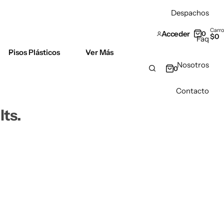
Despachos
Carro
Acceder
0
$
0
Faq
Pisos Plásticos
Ver Más
Nosotros
0
Contacto
lts.