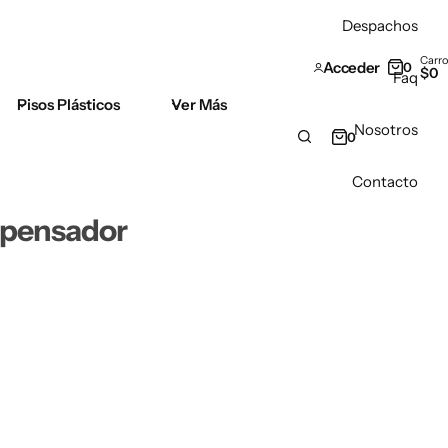
Despachos
Carro
Acceder
0
$
0
Faq
Pisos Plásticos
Ver Más
Nosotros
0
Contacto
spensador