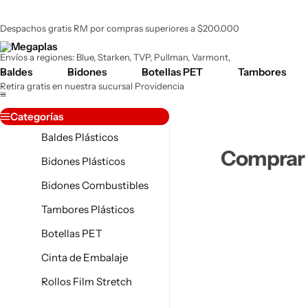
Despachos gratis RM por compras superiores a $200.000
Envíos a regiones: Blue, Starken, TVP, Pullman, Varmont,
Baldes
Bidones
Botellas PET
Tambores
Retira gratis en nuestra sucursal Providencia
Envíos RM 24 - 48 Hrs hábiles.
Categorías
Baldes Plásticos
Comprar 
Bidones Plásticos
Bidones Combustibles
Tambores Plásticos
Botellas PET
Jaboneras
Cinta de Embalaje
Plásticas
Rollos Film Stretch
Botellas PET