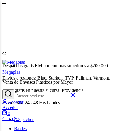
Despachos gratis RM por compras superiores a $200.000
Megaplas
Envíos a regiones: Blue, Starken, TVP, Pullman, Varmont,
Venta de Envases Plásticos por Mayor
Retira gratis en nuestra sucursal Providencia
Acceder
Envíos RM 24 - 48 Hrs hábiles.
Acceder
0
Carro
$
0
Despachos
Baldes