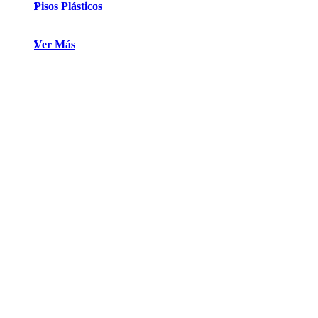
Pisos Plásticos
Tambor Plástico 60 Litros con Zuncho Metálico
Ver Más
$
41.858
Ver más productos