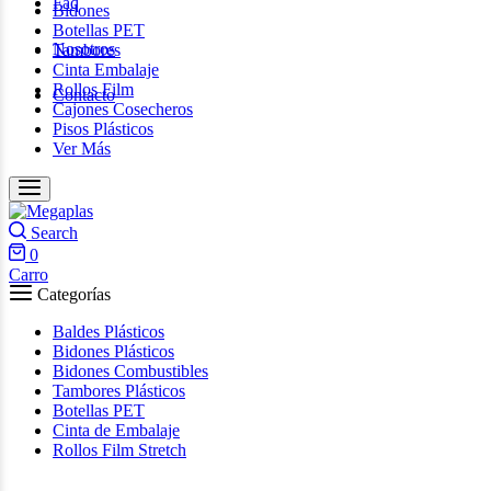
Faq
Bidones
Botellas PET
Nosotros
Tambores
Cinta Embalaje
Rollos Film
Contacto
Cajones Cosecheros
Pisos Plásticos
Ver Más
Search
0
Carro
Categorías
Baldes Plásticos
Bidones Plásticos
Bidones Combustibles
Tambores Plásticos
Botellas PET
Cinta de Embalaje
Rollos Film Stretch