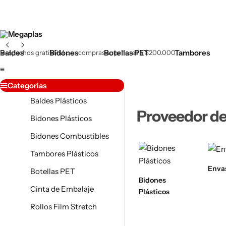
Baldes
Bidones
Botellas PET
Tambores
Despachos gratis RM por compras superiores a $200.000
Categorías
Baldes Plásticos
Proveedor de 
Bidones Plásticos
Bidones Combustibles
Tambores Plásticos
Botellas PET
Enva
Botellas PET
Jaboneras
Bidones
Cinta de Embalaje
Plásticas
Plásticos
Rollos Film Stretch