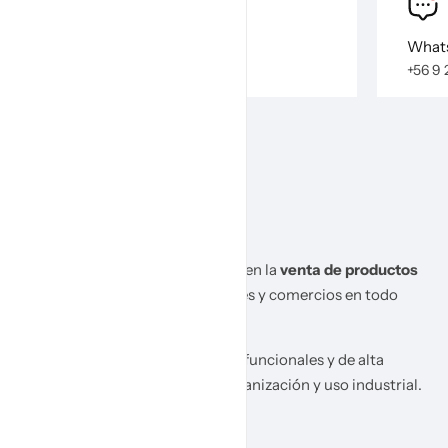
Llámanos al
Whats
+56 9 2064 2515
+56 9 
En
Megaplas
somos especialistas en la
venta de productos
de plástico
para empresas, hogares y comercios en todo
Chile.
Ofrecemos soluciones duraderas, funcionales y de alta
calidad para almacenamiento, organización y uso industrial.
+56 9 2064 2515