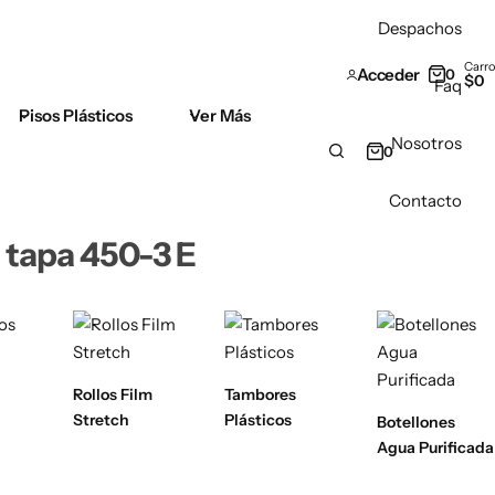
Despachos
Carro
Acceder
0
$
0
Faq
Pisos Plásticos
Ver Más
Envíos a regiones: Blue, Starken, T
Nosotros
0
Contacto
n tapa 450-3 E
Rollos Film
Tambores
Stretch
Plásticos
Botellones
Agua Purificada