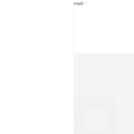
Rollos Film Stretch Transparente
0
Tambores Plásticos
0
Apply
Productos Destacados