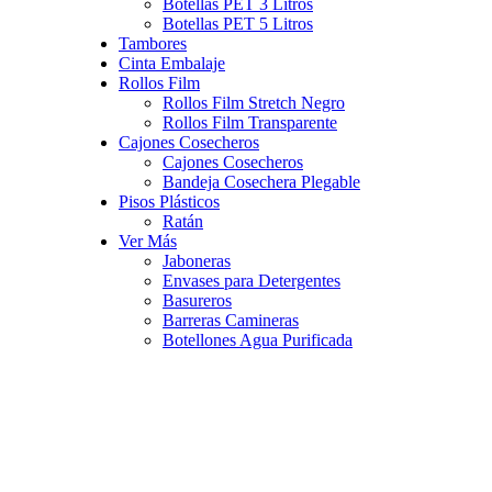
Botellas PET 3 Litros
Botellas PET 5 Litros
Tambores
Cinta Embalaje
Rollos Film
Rollos Film Stretch Negro
Rollos Film Transparente
Cajones Cosecheros
Cajones Cosecheros
Bandeja Cosechera Plegable
Pisos Plásticos
Ratán
Ver Más
Jaboneras
Envases para Detergentes
Basureros
Barreras Camineras
Botellones Agua Purificada