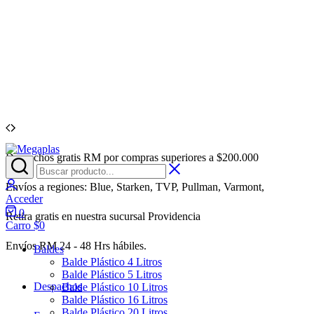
Despachos gratis RM por compras superiores a $200.000
Megaplas
Venta
de
Acceder
Envases
Envíos a regiones: Blue, Starken, TVP, Pullman, Varmont,
Plásticos
Acceder
por
0
Retira gratis en nuestra sucursal Providencia
Mayor
Carro
$
0
Envíos RM 24 - 48 Hrs hábiles.
Baldes
Balde Plástico 4 Litros
Balde Plástico 5 Litros
Despachos
Balde Plástico 10 Litros
Balde Plástico 16 Litros
Balde Plástico 20 Litros