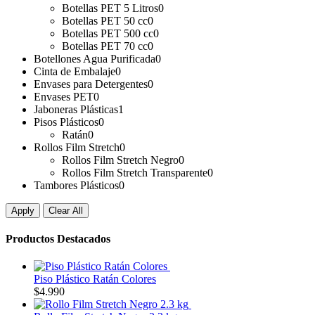
Botellas PET 5 Litros
0
Botellas PET 50 cc
0
Botellas PET 500 cc
0
Botellas PET 70 cc
0
Botellones Agua Purificada
0
Cinta de Embalaje
0
Envases para Detergentes
0
Envases PET
0
Jaboneras Plásticas
1
Pisos Plásticos
0
Ratán
0
Rollos Film Stretch
0
Rollos Film Stretch Negro
0
Rollos Film Stretch Transparente
0
Tambores Plásticos
0
Apply
Clear All
Productos Destacados
Piso Plástico Ratán Colores
$
4.990