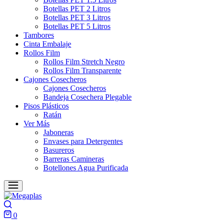
Botellas PET 2 Litros
Botellas PET 3 Litros
Botellas PET 5 Litros
Tambores
Cinta Embalaje
Rollos Film
Rollos Film Stretch Negro
Rollos Film Transparente
Cajones Cosecheros
Cajones Cosecheros
Bandeja Cosechera Plegable
Pisos Plásticos
Ratán
Ver Más
Jaboneras
Envases para Detergentes
Basureros
Barreras Camineras
Botellones Agua Purificada
Search
0