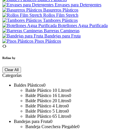
Envases para Detergentes
Basureros Plásticos
Rollos Film Stretch
Tambores Plásticos
Botellones Agua Purificada
Barreras Camineras
Bandejas para Fruta
Pisos Plásticos
Refine by
Clear All
Categorías
Baldes Plásticos
0
Balde Plástico 10 Litros
0
Balde Plástico 16 Litros
0
Balde Plástico 20 Litros
0
Balde Plástico 4 Litros
0
Balde Plástico 5 Litros
0
Balde Plástico 65 Litros
0
Bandejas para Fruta
0
Bandeja Cosechera Plegable
0