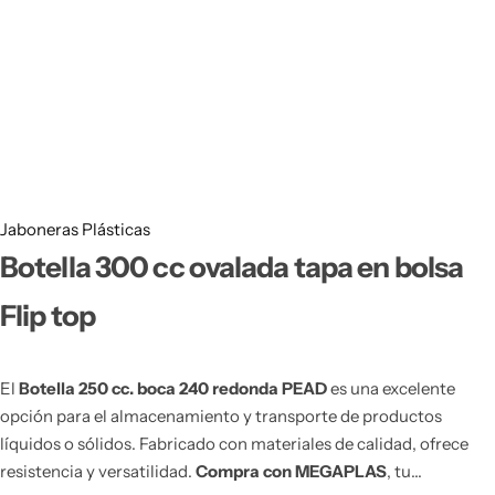
Bidones Plásticos 60 Litros
Botellas PET 1 Litro
Botellas PET 1.5 Litros
Botellas PET 2 Litros
Botellas PET 3 Litros
Jaboneras Plásticas
Botella 300 cc ovalada tapa en bolsa
Botellas PET 5 Litros
Flip top
El
Botella 250 cc. boca 240 redonda PEAD
es una excelente
opción para el almacenamiento y transporte de productos
líquidos o sólidos. Fabricado con materiales de calidad, ofrece
resistencia y versatilidad.
Compra con MEGAPLAS
, tu