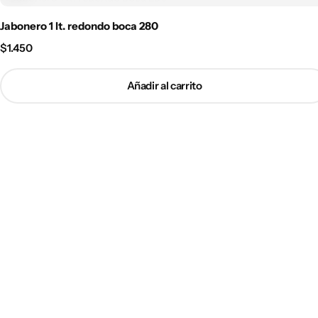
Jabonero 1 lt. redondo boca 280
$
1.450
Añadir al carrito