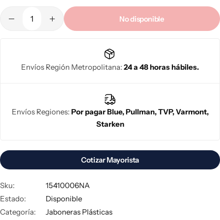
proveedor de envases plásticos en Chile
.
Venta al por mayor
con distribución en todo el país. ¡Cotiza con nosotros!
No disponible
Envíos Región Metropolitana:
24 a 48 horas hábiles.
Envíos Regiones:
Por pagar Blue, Pullman, TVP, Varmont,
Starken
Cotizar Mayorista
Sku:
15410006NA
Estado:
Disponible
Categoría:
Jaboneras Plásticas