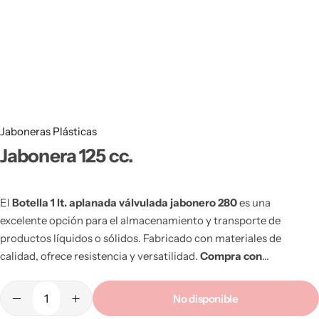
Bidones Plásticos 60 Litros
Botellas PET 1 Litro
Botellas PET 1.5 Litros
Botellas PET 2 Litros
Botellas PET 3 Litros
Jaboneras Plásticas
Jabonera 125 cc.
Botellas PET 5 Litros
El
Botella 1 lt. aplanada válvulada jabonero 280
es una
excelente opción para el almacenamiento y transporte de
productos líquidos o sólidos. Fabricado con materiales de
calidad, ofrece resistencia y versatilidad.
Compra con
MEGAPLAS
, tu
proveedor de envases plásticos en Chile
.
Venta
al por mayor
con distribución en todo el país. ¡Cotiza con
No disponible
nosotros!