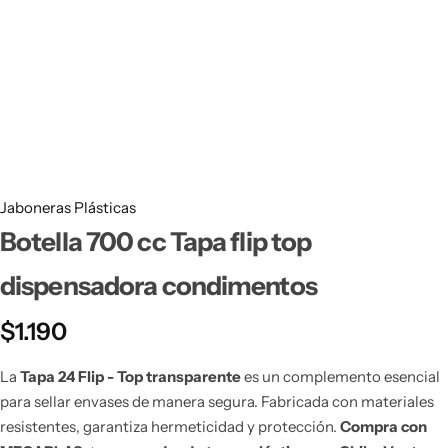
Bidones Plásticos 60 Litros
Botellas PET 1 Litro
Botellas PET 1.5 Litros
Botellas PET 2 Litros
Botellas PET 3 Litros
Jaboneras Plásticas
Botella 700 cc Tapa flip top
Botellas PET 5 Litros
dispensadora condimentos
$
1.190
La
Tapa 24 Flip - Top transparente
es un complemento esencial
para sellar envases de manera segura. Fabricada con materiales
resistentes, garantiza hermeticidad y protección.
Compra con