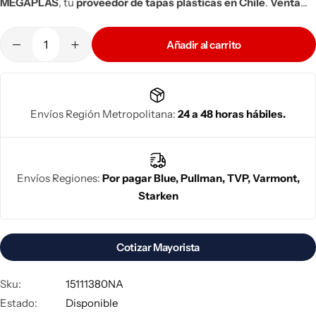
MEGAPLAS
, tu
proveedor de tapas plásticas en Chile
.
Venta
mayorista
con entrega a nivel nacional. ¡Consúltanos ahora!
Añadir al carrito
Envíos Región Metropolitana:
24 a 48 horas hábiles.
Envíos Regiones:
Por pagar Blue, Pullman, TVP, Varmont,
Starken
Cotizar Mayorista
Sku:
15111380NA
Estado:
Disponible