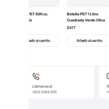
Botella PET 500 cc.
Botella PET 1 Litro
Cuadrada
Cuadrada Verde Oliva
$
504
$
477
Añadir al carrito
Añadir al carrito
Llámanos al
W
+56 9 2064 2515
+