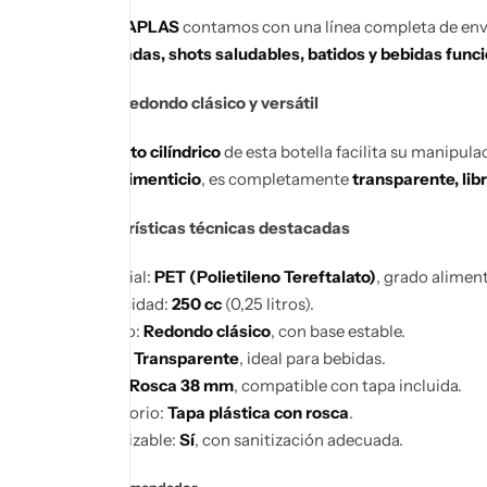
En
MEGAPLAS
contamos con una línea completa de enva
saborizadas, shots saludables, batidos y bebidas func
Diseño redondo clásico y versátil
El
formato cilíndrico
de esta botella facilita su manipula
grado alimenticio
, es completamente
transparente, lib
Características técnicas destacadas
Material:
PET (Polietileno Tereftalato)
, grado aliment
Capacidad:
250 cc
(0,25 litros).
Diseño:
Redondo clásico
, con base estable.
Color:
Transparente
, ideal para bebidas.
Boca:
Rosca 38 mm
, compatible con tapa incluida.
Accesorio:
Tapa plástica con rosca
.
Reutilizable:
Sí
, con sanitización adecuada.