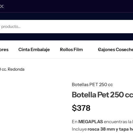
000
Envíos a regiones: Blue, Starken, TVP, Pullman, Varmont,
Bidones para Diésel
Bidones para Gasolina
Bidones para Kerosene
ores
Cinta Embalaje
Rollos Film
Cajones Cosech
0 cc. Redonda
Botellas PET 250 cc
Botella Pet 250 c
$
378
En
MEGAPLAS
encuentras la
Incluye
rosca 38 mm y tapa 