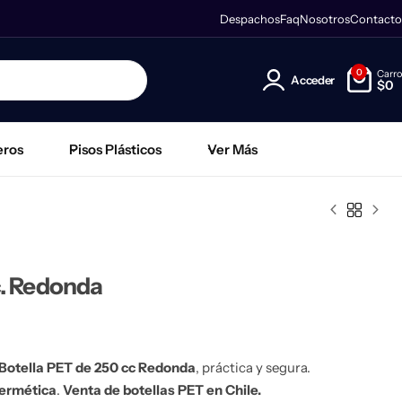
Retira gratis en nuestra sucursal Providencia
Despachos
Faq
Nosotros
Contacto
Enví
0
Carro
Acceder
Acceder
$
0
eros
Pisos Plásticos
Ver Más
c. Redonda
Botella PET de 250 cc Redonda
, práctica y segura.
hermética
.
Venta de botellas PET en Chile.