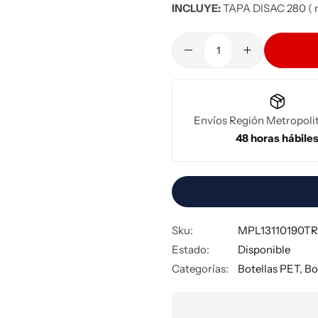
INCLUYE:
TAPA DISAC 280 ( n
Botella
Pet
250
cc.
Redonda
cantidad
Envíos Región Metropoli
48 horas hábiles
Sku:
MPL13110190TR
Estado:
Disponible
Categorías:
Botellas PET
,
Bo