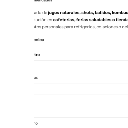
Usos recomendados
Envasado de
jugos naturales, shots, batidos, kombu
Distribución en
cafeterías, ferias saludables o tien
Formatos personales para refrigerios, colaciones o del
Ficha técnica
Parámetro
Material
Capacidad
Diseño
Color
Boca
Accesorio