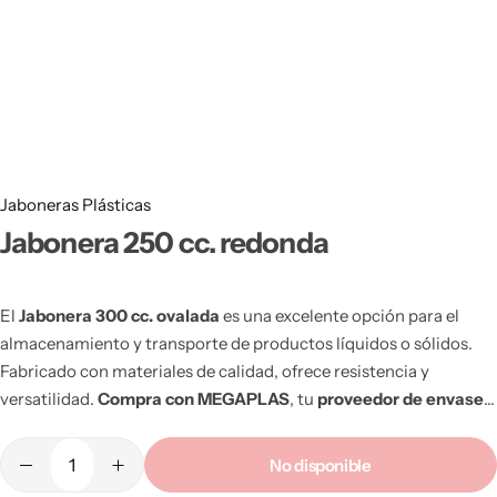
Bidones Plásticos 60 Litros
Botellas PET 1 Litro
Botellas PET 1.5 Litros
Botellas PET 2 Litros
Botellas PET 3 Litros
Jaboneras Plásticas
Jabonera 250 cc. redonda
Botellas PET 5 Litros
El
Jabonera 300 cc. ovalada
es una excelente opción para el
almacenamiento y transporte de productos líquidos o sólidos.
Fabricado con materiales de calidad, ofrece resistencia y
versatilidad.
Compra con MEGAPLAS
, tu
proveedor de envases
plásticos en Chile
.
Venta al por mayor
con distribución en todo
el país. ¡Cotiza con nosotros!
No disponible