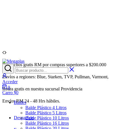
Despachos gratis RM por compras superiores a $200.000
Megaplas
Venta
de
Acceder
Envases
Envíos a regiones: Blue, Starken, TVP, Pullman, Varmont,
Plásticos
Acceder
por
0
Retira gratis en nuestra sucursal Providencia
Mayor
Carro
$
0
Envíos RM 24 - 48 Hrs hábiles.
Baldes
Balde Plástico 4 Litros
Balde Plástico 5 Litros
Despachos
Balde Plástico 10 Litros
Balde Plástico 16 Litros
Balde Plástico 20 Litros