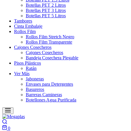
Botellas PET 2 Litros
Botellas PET 3 Litros
Botellas PET 5 Litros
Tambores
Cinta Embalaje
Rollos Film
Rollos Film Stretch Negro
Rollos Film Transparente
Cajones Cosecheros
Cajones Cosecheros
Bandeja Cosechera Plegable
Pisos Plásticos
Ratán
Ver Más
Jaboneras
Envases para Detergentes
Basureros
Barreras Camineras
Botellones Agua Purificada
Search
0