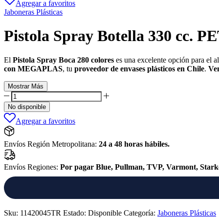
Agregar a favoritos
Jaboneras Plásticas
Pistola Spray Botella 330 cc. PE
El
Pistola Spray Boca 280 colores
es una excelente opción para el al
con MEGAPLAS
, tu
proveedor de envases plásticos en Chile
.
Ven
Mostrar Más
Pistola
Spray
No disponible
Botella
Agregar a favoritos
330
cc.
PET
Envíos Región Metropolitana:
24 a 48 horas hábiles.
(Colores)
cantidad
Envíos Regiones:
Por pagar Blue, Pullman, TVP, Varmont, Star
Sku:
11420045TR
Estado:
Disponible
Categoría:
Jaboneras Plásticas