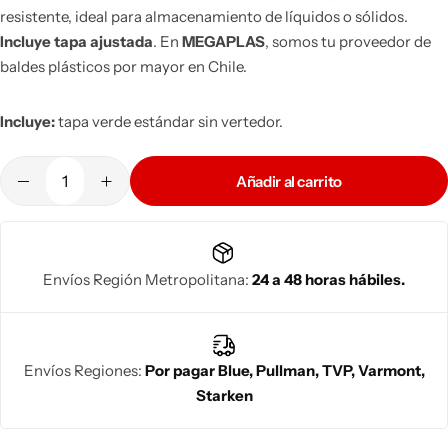
resistente, ideal para almacenamiento de líquidos o sólidos.
Bidones Plásticos 60 Litros
Botellas PET 1 Litro
Incluye tapa ajustada
. En
MEGAPLAS
, somos tu proveedor de
baldes plásticos por mayor en Chile.
Botellas PET 1.5 Litros
Incluye:
tapa verde estándar sin vertedor.
Botellas PET 2 Litros
Añadir al carrito
Botellas PET 3 Litros
Botellas PET 5 Litros
Envíos Región Metropolitana:
24 a 48 horas hábiles.
Envíos Regiones:
Por pagar Blue, Pullman, TVP, Varmont,
Starken