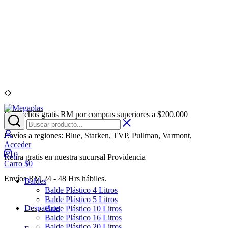
Despachos gratis RM por compras superiores a $200.000
Megaplas
Venta
de
Acceder
Envases
Envíos a regiones: Blue, Starken, TVP, Pullman, Varmont,
Plásticos
Acceder
por
0
Retira gratis en nuestra sucursal Providencia
Mayor
Carro
$
0
Envíos RM 24 - 48 Hrs hábiles.
Baldes
Balde Plástico 4 Litros
Balde Plástico 5 Litros
Despachos
Balde Plástico 10 Litros
Balde Plástico 16 Litros
Balde Plástico 20 Litros