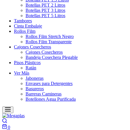
Botellas PET 2 Litros
Botellas PET 3 Litros
Botellas PET 5 Litros
Tambores
Cinta Embalaje
Rollos Film
Rollos Film Stretch Negro
Rollos Film Transparente
Cajones Cosecheros
Cajones Cosecheros
Bandeja Cosechera Plegable
Pisos Plásticos
Ratán
Ver Más
Jaboneras
Envases para Detergentes
Basureros
Barreras Camineras
Botellones Agua Purificada
Search
0