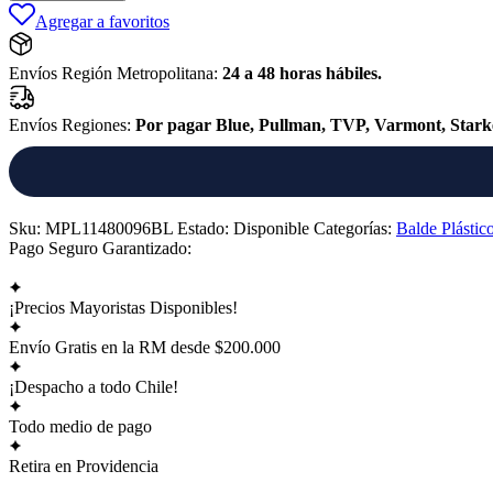
Redondo
Agregar a favoritos
16
Litros
Blanco
Envíos Región Metropolitana:
24 a 48 horas hábiles.
cantidad
Envíos Regiones:
Por pagar Blue, Pullman, TVP, Varmont, Star
Sku:
MPL11480096BL
Estado:
Disponible
Categorías:
Balde Plástic
Pago Seguro Garantizado:
¡Precios Mayoristas Disponibles!
Envío Gratis en la RM desde $200.000
¡Despacho a todo Chile!
Todo medio de pago
Retira en Providencia