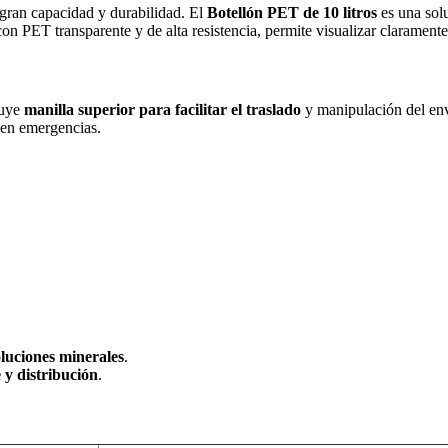
 gran capacidad y durabilidad. El
Botellón PET de 10 litros
es una solu
n PET transparente y de alta resistencia, permite visualizar claramente
luye
manilla superior para facilitar el traslado
y manipulación del env
o en emergencias.
oluciones minerales
.
 y distribución
.