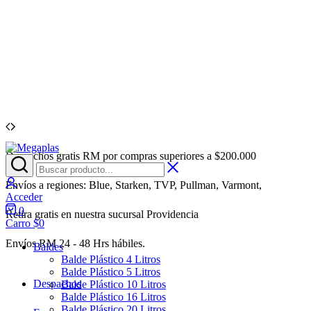
Despachos gratis RM por compras superiores a $200.000
Envíos a regiones: Blue, Starken, TVP, Pullman, Varmont,
Acceder
0
Retira gratis en nuestra sucursal Providencia
Carro
$
0
Envíos RM 24 - 48 Hrs hábiles.
Baldes
Balde Plástico 4 Litros
Balde Plástico 5 Litros
Despachos
Balde Plástico 10 Litros
Balde Plástico 16 Litros
Balde Plástico 20 Litros