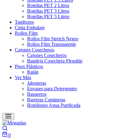
Botellas PET 2 Litros
Botellas PET 3 Litros
Botellas PET 5 Litros
Tambores
Cinta Embalaje
Rollos Film
Rollos Film Stretch Negro
Rollos Film Transparente
Cajones Cosecheros
Cajones Cosecheros
Bandeja Cosechera Plegable
Pisos Plásticos
Ratán
Ver Más
Jaboneras
Envases para Detergentes
Basureros
Barreras Camineras
Botellones Agua Purificada
0