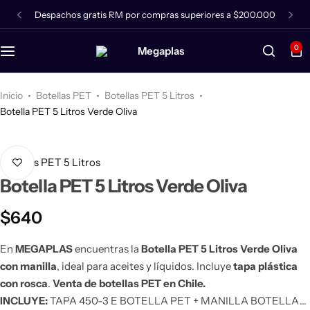
Despachos gratis RM por compras superiores a $200.000
Balde Plástico 4 Litros
Bidones Combustibles
Botellas PET 50 cc
Rollos Film Stretch Negro
Cajones Cosecheros
Ratán
Jaboneras
0
Balde Plástico 5 Litros
Bidones Plásticos 3 Litros
Botellas PET 70 cc
Rollos Film Transparente
Bandeja Cosechera Plegable
Envases para Detergentes
Balde Plástico 10 Litros
Bidones Plásticos 5 Litros
Botellas PET 100 cc
Basureros
Inicio
Botellas PET
Botellas PET 5 Litros
Botella PET 5 Litros Verde Oliva
Balde Plástico 16 Litros
Bidones Plásticos 10 Litros
Botellas PET 200 cc
Barreras Camineras
Botellas PET 5 Litros
Balde Plástico 20 Litros
Bidones Plásticos 20 Litros
Botellas PET 250 cc
Botellones Agua Purificada
Botella PET 5 Litros Verde Oliva
Balde Plástico 65 Litros
Bidones Plásticos 25 Litros
Botellas PET 300 cc
$
640
Bidones Plásticos 35 Litros
Botellas PET 500 cc
En
MEGAPLAS
encuentras la
Botella PET 5 Litros Verde Oliva
con manilla
, ideal para aceites y líquidos. Incluye
tapa plástica
con rosca
.
Venta de botellas PET en Chile.
Bidones Plásticos 50 Litros
Botellas PET 125 cc
INCLUYE:
TAPA 450-3 E BOTELLA PET + MANILLA BOTELLA