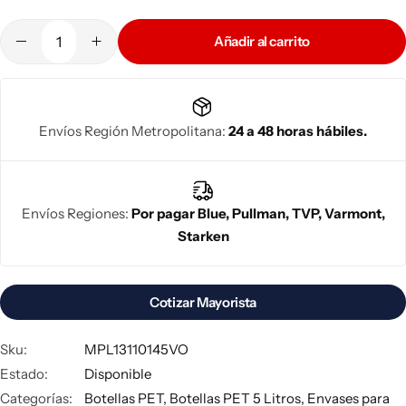
PET
Bidones Plásticos 60 Litros
Botellas PET 1 Litro
Añadir al carrito
Botellas PET 1.5 Litros
Botellas PET 2 Litros
Envíos Región Metropolitana:
24 a 48 horas hábiles.
Botellas PET 3 Litros
Envíos Regiones:
Por pagar Blue, Pullman, TVP, Varmont,
Botellas PET 5 Litros
Starken
Cotizar Mayorista
Sku:
MPL13110145VO
Estado:
Disponible
Categorías:
Botellas PET
,
Botellas PET 5 Litros
,
Envases para